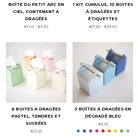
BOÎTE DU PETIT ARC EN
1 KIT CUMULUS, 10 BOITES
CIEL, CONTENANT À
À DRAGÉES ET
DRAGÉES
ÉTIQUETTES
€1.90 - €3.50
€17.50 - €33.50
6 BOITES À DRAGÉES
3 BOÎTES À DRAGÉES EN
PASTEL, TENDRES ET
DÉGRADÉ BLEU
SUCRÉES
€5.25
€12.25