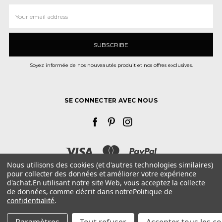
Adresse
e-
mail
Soyez informée de nos nouveautés produit et nos offres exclusives.
SE CONNECTER AVEC NOUS
Nous utilisons des cookies (et d'autres technologies similaires)
pour collecter des données et améliorer votre expérience
d'achat.
En utilisant notre site Web, vous acceptez la collecte
La dragée design N° TVA : FR 14 750 591 950 Représenté Tax et Consult
de données, comme décrit dans notre
Politique de
62, rue Jacques Mugnier 68200 - Mulhouse - France
confidentialité
.
Besoin d'aide? Appelez-nous au 01 84 25 53 02
© 2026 La dragée design