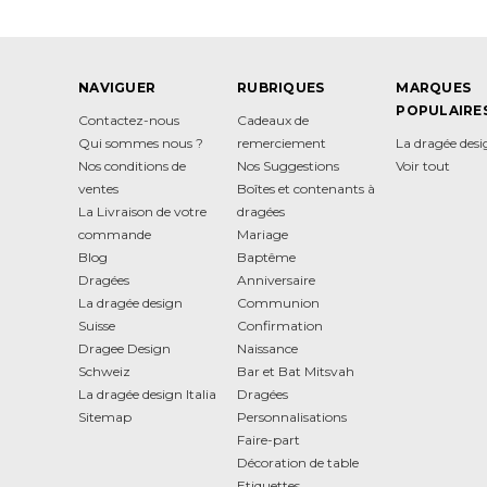
NAVIGUER
RUBRIQUES
MARQUES
POPULAIRE
Contactez-nous
Cadeaux de
Qui sommes nous ?
remerciement
La dragée des
Nos conditions de
Nos Suggestions
Voir tout
ventes
Boîtes et contenants à
La Livraison de votre
dragées
commande
Mariage
Blog
Baptême
Dragées
Anniversaire
La dragée design
Communion
Suisse
Confirmation
Dragee Design
Naissance
Schweiz
Bar et Bat Mitsvah
La dragée design Italia
Dragées
Sitemap
Personnalisations
Faire-part
Décoration de table
Etiquettes