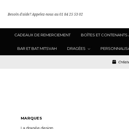
Besoin d'aide? Appelez-nous au 01 84 25 53 02
CADEAUX DE REMERCIEMENT
BOÎTES ET CONTENANTS
BAR ET BAT MITSVAH
DRAGÉES
PERSONNALIS
Créate
MARQUES
La dragée design