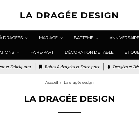
LA DRAGÉE DESIGN
 À DRAGÉES
MARIAGE
BAPTÊME
ANNIVERSAIR
ATIONS
FAIRE-PART
DÉCORATION DE TABLE
ETIQU
ur et Fabriquant
Boîtes à dragées et Faire-part
Dragées et Déc
Accueil
La dragée design
LA DRAGÉE DESIGN