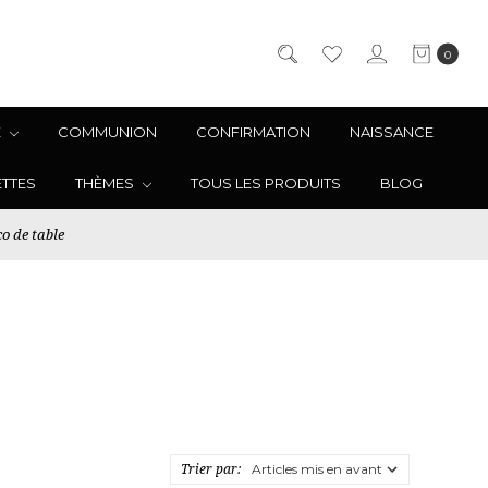
0
E
COMMUNION
CONFIRMATION
NAISSANCE
ETTES
THÈMES
TOUS LES PRODUITS
BLOG
o de table
Trier par: