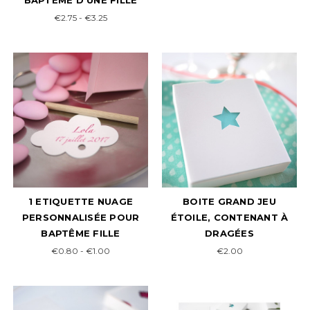
BAPTÊME D'UNE FILLE
€2.75 - €3.25
1 ETIQUETTE NUAGE
BOITE GRAND JEU
PERSONNALISÉE POUR
ÉTOILE, CONTENANT À
BAPTÊME FILLE
DRAGÉES
€0.80 - €1.00
€2.00