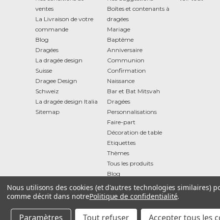
ventes
Boîtes et contenants à
La Livraison de votre
dragées
commande
Mariage
Blog
Baptême
Dragées
Anniversaire
La dragée design
Communion
Suisse
Confirmation
Dragee Design
Naissance
Schweiz
Bar et Bat Mitsvah
La dragée design Italia
Dragées
Sitemap
Personnalisations
Faire-part
Décoration de table
Etiquettes
Thèmes
Tous les produits
Blog
Nous utilisons des cookies (et d'autres technologies similaires) 
comme décrit dans notre
Politique de confidentialité
.
La dragée design N° TVA : FR 14 750 591 950 Représenté Tax et C
© 2026 La dragée design
Paramètres
Tout refuser
Accepter tous les 