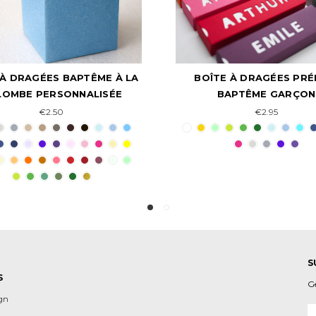
TE À DRAGÉES PRÉNOM
BOÎTE À DRAGÉES BAPT
BAPTÊME GARÇON
L'ÉPI DE BLÉ
€2.95
€2.75
S
S
G
ign
A