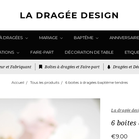
LA DRAGÉE DESIGN
 À DRAGÉES
MARIAGE
BAPTÊME
ANNIVERSAIR
ATIONS
FAIRE-PART
DÉCORATION DE TABLE
ETIQU
ur et Fabriquant
Boîtes à dragées et Faire-part
Dragées et Déc
Accueil
Tous les produits
6 boites à dragées baptême tendres
La dragée des
6 boites
€9.00