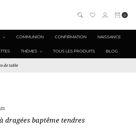
0
E
COMMUNION
CONFIRMATION
NAISSANCE
ETTES
THÈMES
TOUS LES PRODUITS
BLOG
o de table
ign
 à dragées baptême tendres