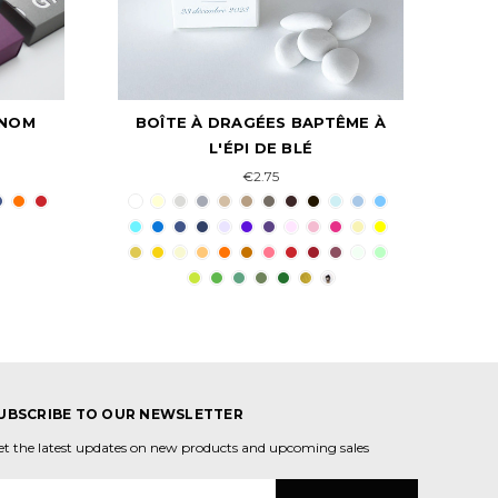
ÊME À
BOÎTE À DRAGÉES PRÉNOM
6 
BAPTÊME FILLE
€2.95
UBSCRIBE TO OUR NEWSLETTER
et the latest updates on new products and upcoming sales
dresse