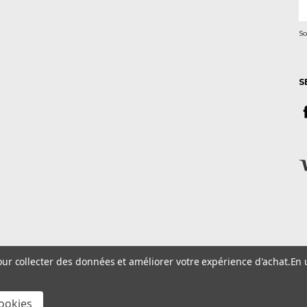
e-
m
So
S
pour collecter des données et améliorer votre expérience d'achat.
En 
onsult 62, rue Jacques Mugnier 68200 - Mulhouse - France
cookies