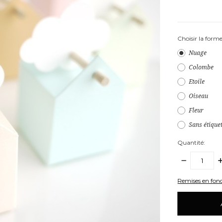
Choisir la forme
Nuage
Colombe
Etoile
Oiseau
Fleur
Sans étique
Quantité:
DIMINUER
A
LA
L
QUANTITÉ:
Q
items
Remises en fonc
en
stock