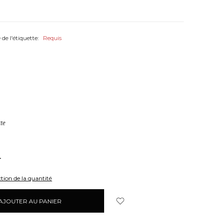
 de l'étiquette:
Requis
tte
UGMENTER
A
UANTITÉ:
tion de la quantité