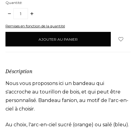
Quantité:
DIMINUER
AUGMENTER
LA
LA
QUANTITÉ:
QUANTITÉ:
items
Remises en fonction de la quantité
en
stock
Déscription
Nous vous proposons ici un bandeau qui
s'accroche au tourillon de bois, et qui peut être
personnalisé. Bandeau fanion, au motif de l'arc-en-
ciel à choisir.
Au choix, l'arc-en-ciel sucré (orange) ou salé (bleu).