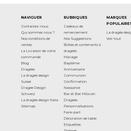
NAVIGUER
RUBRIQUES
MARQUES
POPULAIRE
Contactez-nous
Cadeaux de
Qui sommes nous ?
remerciement
La dragée des
Nos conditions de
Nos Suggestions
Voir tout
ventes
Boîtes et contenants à
La Livraison de votre
dragées
commande
Mariage
Blog
Baptême
Dragées
Anniversaire
La dragée design
Communion
Suisse
Confirmation
Dragee Design
Naissance
Schweiz
Bar et Bat Mitsvah
La dragée design Italia
Dragées
Sitemap
Personnalisations
Faire-part
Décoration de table
Etiquettes
Thèmes