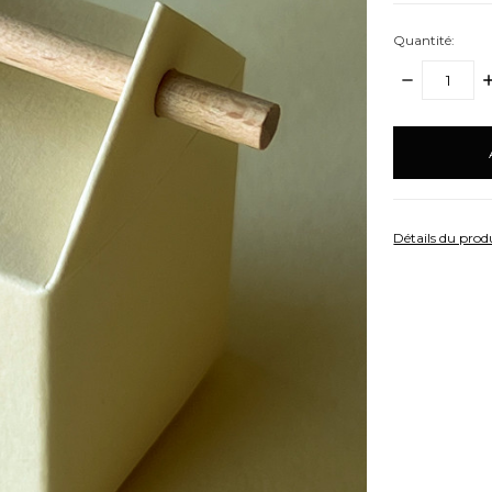
Quantité:
DIMINUER
A
LA
L
QUANTITÉ:
Q
items
en
stock
Détails du prod