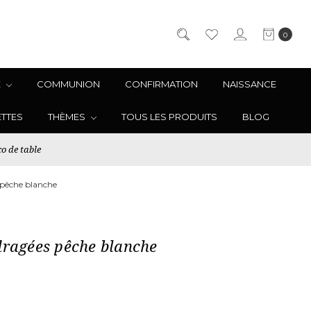
0
E
COMMUNION
CONFIRMATION
NAISSANCE
ETTES
THÈMES
TOUS LES PRODUITS
BLOG
o de table
 pêche blanche
dragées pêche blanche