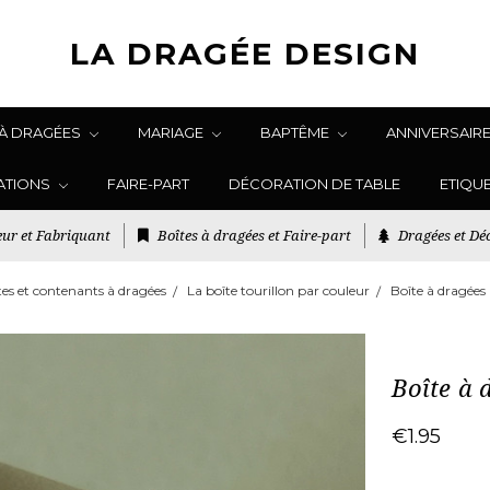
LA DRAGÉE DESIGN
 À DRAGÉES
MARIAGE
BAPTÊME
ANNIVERSAIR
ATIONS
FAIRE-PART
DÉCORATION DE TABLE
ETIQU
ur et Fabriquant
Boîtes à dragées et Faire-part
Dragées et Déc
tes et contenants à dragées
La boîte tourillon par couleur
Boîte à dragées
Boîte à 
€1.95