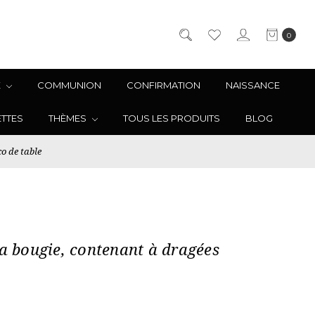
0
E
COMMUNION
CONFIRMATION
NAISSANCE
ETTES
THÈMES
TOUS LES PRODUITS
BLOG
o de table
la bougie, contenant à dragées