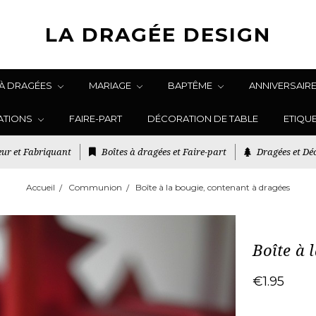
LA DRAGÉE DESIGN
 À DRAGÉES
MARIAGE
BAPTÊME
ANNIVERSAIR
ATIONS
FAIRE-PART
DÉCORATION DE TABLE
ETIQU
ur et Fabriquant
Boîtes à dragées et Faire-part
Dragées et Déc
Accueil
Communion
Boîte à la bougie, contenant à dragées
Boîte à 
€1.95