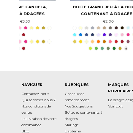
A,
BOITE GRAND JEU À LA BOUGIE,
S
CONTENANT À DRAGÉES
PERS
€2.00
NAVIGUER
RUBRIQUES
MARQUES
POPULAIRE
Contactez-nous
Cadeaux de
Qui sommes nous ?
remerciement
La dragée des
Nos conditions de
Nos Suggestions
Voir tout
ventes
Boîtes et contenants à
La Livraison de votre
dragées
commande
Mariage
Blog
Baptême