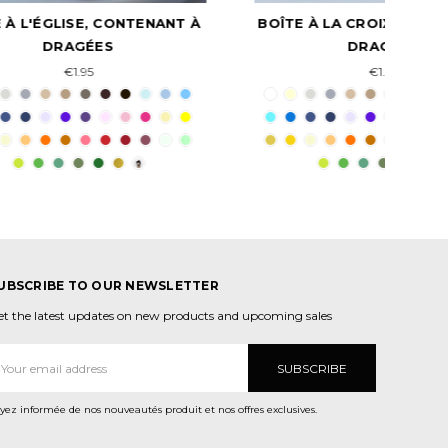
ENANT À
BOÎTE À LA CROIX, CONTENANT À
B
DRAGÉES
€1.95
UBSCRIBE TO OUR NEWSLETTER
et the latest updates on new products and upcoming sales
dresse
ail
yez informée de nos nouveautés produit et nos offres exclusives.