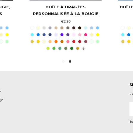
BOÎTE À DRAGÉES
BOÎTE À L'ÉGLISE, CONT
ONNALISÉE À LA BOUGIE
DRAGÉES
€2.95
€1.95
S
S
G
ign
A
e-
m
So