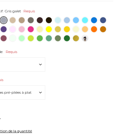
if:
Gris galet
Requis
de:
Requis
is
UGMENTER
A
UANTITÉ:
tion de la quantité