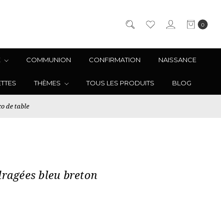
0
E
COMMUNION
CONFIRMATION
NAISSANCE
ETTES
THÈMES
TOUS LES PRODUITS
BLOG
o de table
dragées bleu breton