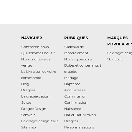
NAVIGUER
RUBRIQUES
MARQUES
POPULAIRE
Contactez-nous
Cadeaux de
Qui sommes nous ?
remerciement
La dragée des
Nos conditions de
Nos Suggestions
Voir tout
ventes
Boîtes et contenants à
La Livraison de votre
dragées
commande
Mariage
Blog
Baptême
Dragées
Anniversaire
La dragée design
Communion
Suisse
Confirmation
Dragee Design
Naissance
Schweiz
Bar et Bat Mitsvah
La dragée design Italia
Dragées
Sitemap
Personnalisations