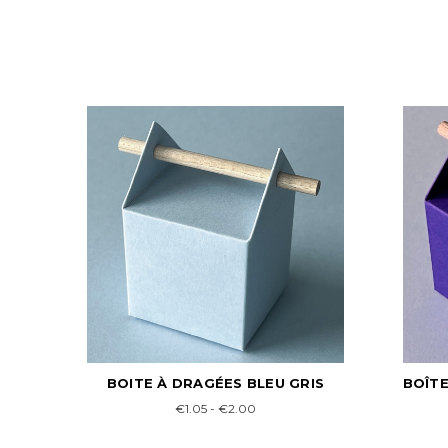
RIS
BOÎTE À DRAGÉES BLEU INDIGO
BOÎ
€1.95