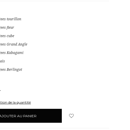
gees tourillon
ees fleur
gees cube
gees Grand Angle
agees Kabagami
ais
gees Berlingot
UGMENTER
A
UANTITÉ:
tion de la quantité