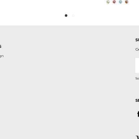
S
S
G
ign
A
e-
m
So
S