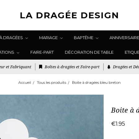
LA DRAGÉE DESIGN
 À DRAGÉES
MARIAGE
BAPTÊME
ANNIVERSAIR
ATIONS
FAIRE-PART
DÉCORATION DE TABLE
ETIQU
ur et Fabriquant
Boîtes à dragées et Faire-part
Dragées et Déc
Accueil
Tous les produits
Boite à dragées bleu breton
Boite à 
€1.95