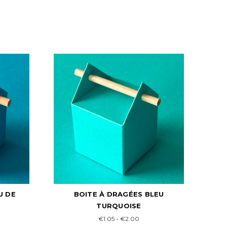
LEU
BOITE À DRAGÉES BLEU SAPHIR
B
€1.05 - €2.00