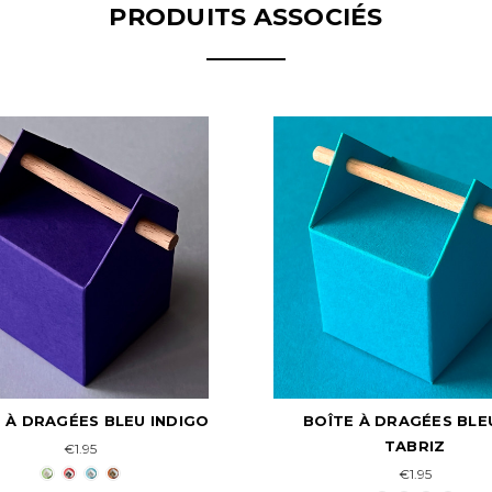
PRODUITS ASSOCIÉS
TE À DRAGÉES BLEU DE
BOITE À DRAGÉES B
TABRIZ
TURQUOISE
€1.95
€1.05 - €2.00