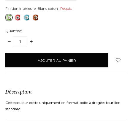
Finition intérieure:
Blanc coton
Requis
Quantité:
DIMINUER
AUGMENTER
LA
LA
QUANTITÉ:
QUANTITÉ:
items
en
stock
Déscription
Cette couleur existe uniquement en format boîte à dragées tourillon
standard.