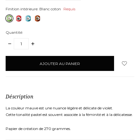
Finition intérieure:
Blanc coton
Requis
Quantité:
DIMINUER
AUGMENTER
LA
LA
QUANTITÉ:
QUANTITÉ:
items
en
stock
Déscription
La couleur mauve est une nuance légère et délicate de violet.
Cette tonalité pastel est souvent associée à la féminité et à la délicatesse.
Papier de création de 270 grammes.