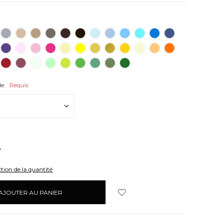
de:
Requis
UGMENTER
A
UANTITÉ:
tion de la quantité