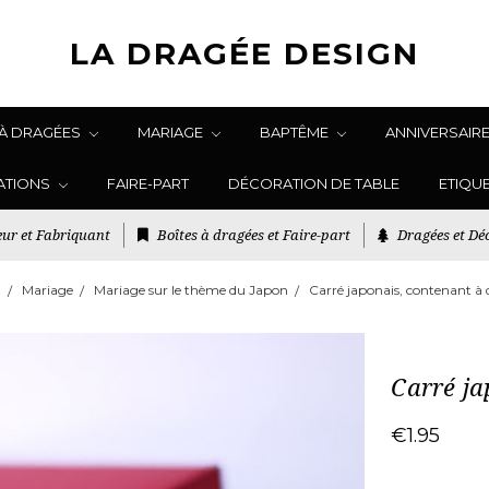
LA DRAGÉE DESIGN
 À DRAGÉES
MARIAGE
BAPTÊME
ANNIVERSAIR
ATIONS
FAIRE-PART
DÉCORATION DE TABLE
ETIQU
ur et Fabriquant
Boîtes à dragées et Faire-part
Dragées et Déc
l
Mariage
Mariage sur le thème du Japon
Carré japonais, contenant à 
Carré ja
€1.95