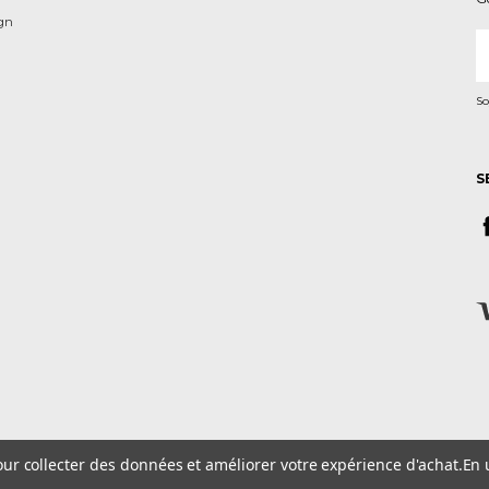
ign
A
e-
m
So
S
pour collecter des données et améliorer votre expérience d'achat.
En 