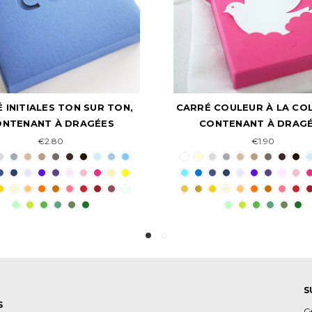
 COULEUR À LA COLOMBE :
KIT TON-SUR-TON, CONT
ONTENANT À DRAGÉES
À DRAGÉES EN NUAN
€1.90
€17.50
S
S
G