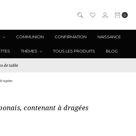
0
E
COMMUNION
CONFIRMATION
NAISSANCE
ETTES
THÈMES
TOUS LES PRODUITS
BLOG
o de table
dragées
ponais, contenant à dragées