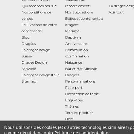
Qui sommes nous ?
remerciement
La dragée des
Nos conditions de
Nos Suggestions
Voir tout
ventes
Boîtes et contenants à
La Livraison de votre
dragées
commande
Mariage
Blog
Baptême
Dragées
Anniversaire
La dragée design
Communion
Suisse
Confirmation
Dragee Design
Naissance
Schweiz
Bar et Bat Mitsvah
La dragée design Italia
Dragées
Sitemap
Personnalisations
Faire-part
Décoration de table
Etiquettes
Thèmes
Tous les produits
Blog
Nous utilisons des cookies (et d'autres technologies similaires) 
comme décrit dans notre
Politique de confidentialité
.