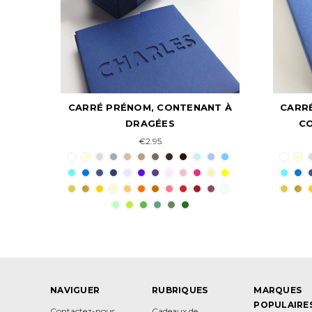
T À
CARRÉ INITIALES TON SUR TON,
CARRÉ
CONTENANT À DRAGÉES
C
€2.80
NAVIGUER
RUBRIQUES
MARQUES
POPULAIRE
Contactez-nous
Cadeaux de