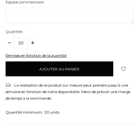
Espace commentaire:
Quantité:
DIMINUER
AUGMENTER
LA
LA
QUANTITÉ:
QUANTITÉ:
items
Remises en fonction de la quantité
en
stock
La réalisation de ce produit sur mesure peut prendre jusqu'à une
semaine en fonction de notre disponibilité. Merci de prévoir une marge
de temps à la commande.
Quantité minimum:
20 units